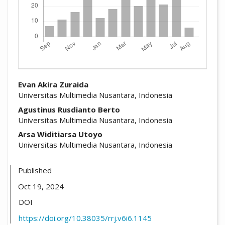
##plugins.themes.academic_pro.arti
Evan Akira Zuraida
Universitas Multimedia Nusantara, Indonesia
Agustinus Rusdianto Berto
Universitas Multimedia Nusantara, Indonesia
Arsa Widitiarsa Utoyo
Universitas Multimedia Nusantara, Indonesia
Published
Oct 19, 2024
DOI
https://doi.org/10.38035/rrj.v6i6.1145