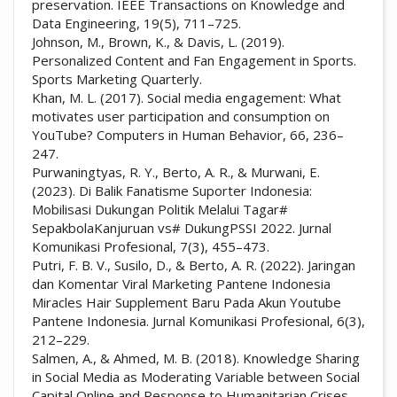
preservation. IEEE Transactions on Knowledge and
Data Engineering, 19(5), 711–725.
Johnson, M., Brown, K., & Davis, L. (2019).
Personalized Content and Fan Engagement in Sports.
Sports Marketing Quarterly.
Khan, M. L. (2017). Social media engagement: What
motivates user participation and consumption on
YouTube? Computers in Human Behavior, 66, 236–
247.
Purwaningtyas, R. Y., Berto, A. R., & Murwani, E.
(2023). Di Balik Fanatisme Suporter Indonesia:
Mobilisasi Dukungan Politik Melalui Tagar#
SepakbolaKanjuruan vs# DukungPSSI 2022. Jurnal
Komunikasi Profesional, 7(3), 455–473.
Putri, F. B. V., Susilo, D., & Berto, A. R. (2022). Jaringan
dan Komentar Viral Marketing Pantene Indonesia
Miracles Hair Supplement Baru Pada Akun Youtube
Pantene Indonesia. Jurnal Komunikasi Profesional, 6(3),
212–229.
Salmen, A., & Ahmed, M. B. (2018). Knowledge Sharing
in Social Media as Moderating Variable between Social
Capital Online and Response to Humanitarian Crises.