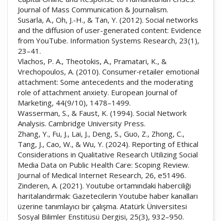
Journal of Mass Communication & Journalism.
Susarla, A., Oh, J.-H., & Tan, Y. (2012). Social networks
and the diffusion of user-generated content: Evidence
from YouTube. Information Systems Research, 23(1),
23–41.
Vlachos, P. A., Theotokis, A., Pramatari, K., &
Vrechopoulos, A. (2010). Consumer‐retailer emotional
attachment: Some antecedents and the moderating
role of attachment anxiety. European Journal of
Marketing, 44(9/10), 1478–1499.
Wasserman, S., & Faust, K. (1994). Social Network
Analysis. Cambridge University Press.
Zhang, Y., Fu, J., Lai, J., Deng, S., Guo, Z., Zhong, C.,
Tang, J., Cao, W., & Wu, Y. (2024). Reporting of Ethical
Considerations in Qualitative Research Utilizing Social
Media Data on Public Health Care: Scoping Review.
Journal of Medical Internet Research, 26, e51496.
Zinderen, A. (2021). Youtube ortamındaki haberciliği
haritalandırmak: Gazetecilerin Youtube haber kanalları
üzerine tanımlayıcı bir çalışma. Atatürk Üniversitesi
Sosyal Bilimler Enstitüsü Dergisi, 25(3), 932–950.