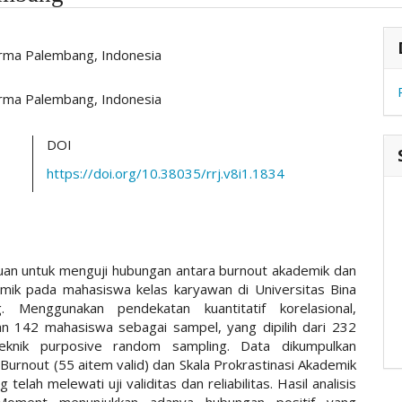
hemes.academic_pro.article.main##
#
arma Palembang, Indonesia
arma Palembang, Indonesia
DOI
https://doi.org/10.38035/rrj.v8i1.1834
ujuan untuk menguji hubungan antara burnout akademik dan
emik pada mahasiswa kelas karyawan di Universitas Bina
 Menggunakan pendekatan kuantitatif korelasional,
kan 142 mahasiswa sebagai sampel, yang dipilih dari 232
teknik purposive random sampling. Data dikumpulkan
urnout (55 aitem valid) dan Skala Prokrastinasi Akademik
 telah melewati uji validitas dan reliabilitas. Hasil analisis
Moment menunjukkan adanya hubungan positif yang