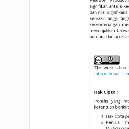
signifikan antara k
dan nilai signifika
semakin tinggi tin
kecenderungan mer
menunjukkan bahwa
burnout dan prokra
##plugins.t
This work is lice
International Lic
Hak Cipta :
Penulis yang me
ketentuan berikut
Hak cipta pa
Penulis 
Multidisci