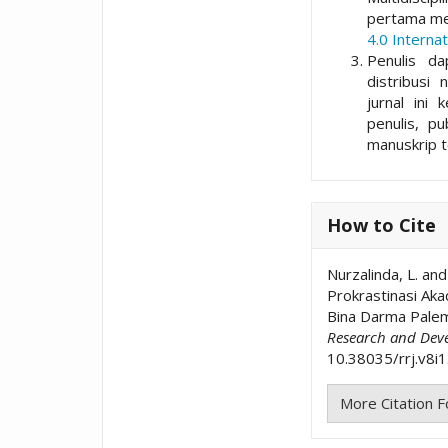
pertama me
4.0 Internat
Penulis da
distribusi 
jurnal ini 
penulis, p
manuskrip t
How to Cite
Nurzalinda, L. an
Prokrastinasi Ak
Bina Darma Pale
Research and Dev
10.38035/rrj.v8i1
More Citation 