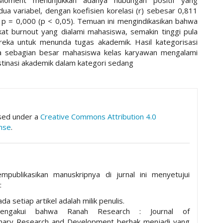
edua variabel, dengan koefisien korelasi (r) sebesar 0,811
nsi p = 0,000 (p < 0,05). Temuan ini mengindikasikan bahwa
gkat burnout yang dialami mahasiswa, semakin tinggi pula
eka untuk menunda tugas akademik. Hasil kategorisasi
 sebagian besar mahasiswa kelas karyawan mengalami
stinasi akademik dalam kategori sedang
hemes.academic_pro.article.details##
nsed under a
Creative Commons Attribution 4.0
ense
.
mpublikasikan manuskripnya di jurnal ini menyetujui
:
da setiap artikel adalah milik penulis.
mengakui bahwa Ranah Research : Journal of
plinary Research and Development berhak menjadi yang