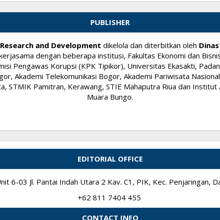
PUBLISHER
ry Research and Development
dikelola dan diterbitkan oleh
Dinas
kerjasama dengan beberapa institusi, Fakultas Ekonomi dan Bisnis
si Pengawas Korupsi (KPK Tipikor), Universitas Ekasakti, Padang
or, Akademi Telekomunikasi Bogor, Akademi Pariwisata Nasional I
 STMIK Pamitran, Kerawang, STIE Mahaputra Riua dan Institut A
Muara Bungo.
EDITORIAL OFFICE
it 6-03 Jl. Pantai Indah Utara 2 Kav. C1, PIK, Kec. Penjaringan,
+62 811 7404 455
CONTACT INFO