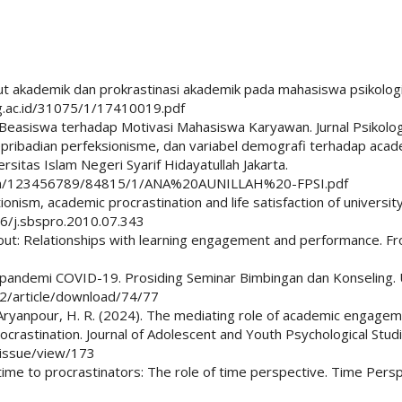
ut akademik dan prokrastinasi akademik pada mahasiswa psikologi
ng.ac.id/31075/1/17410019.pdf
 Beasiswa terhadap Motivasi Mahasiswa Karyawan. Jurnal Psikologi
 kepribadian perfeksionisme, dan variabel demografi terhadap a
ersitas Islam Negeri Syarif Hidayatullah Jakarta.
stream/123456789/84815/1/ANA%20AUNILLAH%20-FPSI.pdf
onism, academic procrastination and life satisfaction of universit
16/j.sbspro.2010.07.343
nout: Relationships with learning engagement and performance. Fr
a pandemi COVID-19. Prosiding Seminar Bimbingan dan Konseling. 
k2/article/download/74/77
yanpour, H. R. (2024). The mediating role of academic engageme
crastination. Journal of Adolescent and Youth Psychological Studi
/issue/view/173
re time to procrastinators: The role of time perspective. Time Pers