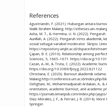
References
Agustriandri, F. (2021). Hubungan antara burno
Malik Ibrahim Malang. http://etheses.uin-mala
Asha, M. T., & Hermina, U. N. (2022). Pengaruh
Aunillah, A. (2022). Pengaruh stres akademik,
sosial sebagai variabel moderator. Skripsi. Univ
https://repository.uinjkt.ac.id/dspace/bit
Çapan, B. E. (2010). Relationship among perfecti
Sciences, 5, 1665–1671. https://doi.org/10.10
Cazan, A.-M., & Truta, C. (2022). Academic bur
https://doi.org/10.3389/fpsyg.2022.821122
Christiana, E. (2020). Burnout akademik selam
Malang.http://conference.um.ac.id/index.php/b
Dehghani, M., Mohammadpanah Ardakan, A., & Ar
orientation, academic burnout, and academic pro
https://journals.kmanpub.com/index.php/jayps
Díaz-Morales, J. F., & Ferrari, J. R. (2014). Mo
Springer.