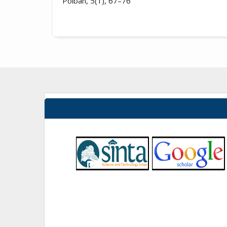
Polban, 5(1), 67–76