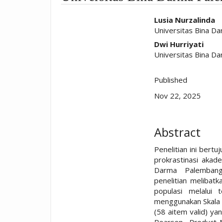
##plugins.t
Lusia Nurzalinda
Universitas Bina D
Dwi Hurriyati
Universitas Bina D
Published
Nov 22, 2025
Abstract
Penelitian ini bert
prokrastinasi akad
Darma Palembang.
penelitian melibat
populasi melalui 
menggunakan Skala B
(58 aitem valid) yang
Pearson Product-