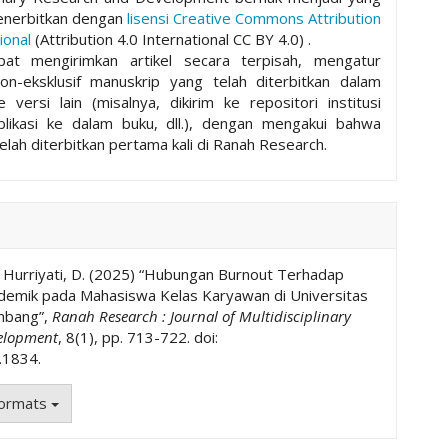
nerbitkan dengan
lisensi Creative Commons Attribution
ional
(Attribution 4.0 International CC BY 4.0) .
pat mengirimkan artikel secara terpisah, mengatur
non-eksklusif manuskrip yang telah diterbitkan dalam
ke versi lain (misalnya, dikirim ke repositori institusi
ublikasi ke dalam buku, dll.), dengan mengakui bahwa
elah diterbitkan pertama kali di Ranah Research.
d Hurriyati, D. (2025) “Hubungan Burnout Terhadap
ademik pada Mahasiswa Kelas Karyawan di Universitas
mbang”,
Ranah Research : Journal of Multidisciplinary
elopment
, 8(1), pp. 713-722. doi:
.1834.
Formats