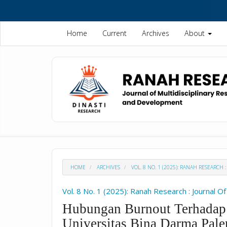
Quick
jump
to
Home
Current
Archives
About
page
content
Main
Navigation
Main
Content
Sidebar
HOME
ARCHIVES
VOL. 8 NO. 1 (2025): RANAH RESEARC
Vol. 8 No. 1 (2025): Ranah Research : Journal 
Hubungan Burnout Terhadap 
Universitas Bina Darma Pal