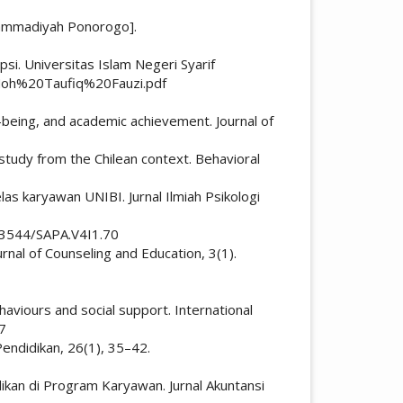
uhammadiyah Ponorogo].
si. Universitas Islam Negeri Syarif
_Moh%20Taufiq%20Fauzi.pdf
l-being, and academic achievement. Journal of
study from the Chilean context. Behavioral
as karyawan UNIBI. Jurnal Ilmiah Psikologi
.53544/SAPA.V4I1.70
urnal of Counseling and Education, 3(1).
ehaviours and social support. International
17
endidikan, 26(1), 35–42.
ikan di Program Karyawan. Jurnal Akuntansi