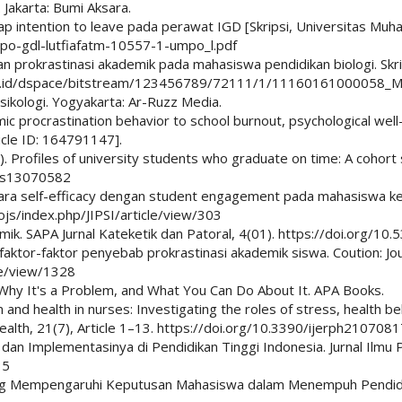
. Jakarta: Bumi Aksara.
ap intention to leave pada perawat IGD [Skripsi, Universitas M
tumpo-gdl-lutfiafatm-10557-1-umpo_l.pdf
n prokrastinasi akademik pada mahasiswa pendidikan biologi. Skrip
njkt.ac.id/dspace/bitstream/123456789/72111/1/11160161000058
psikologi. Yogyakarta: Ar-Ruzz Media.
ic procrastination behavior to school burnout, psychological wel
ticle ID: 164791147].
. Profiles of university students who graduate on time: A cohort 
/bs13070582
tara self-efficacy dengan student engagement pada mahasiswa kel
id/ojs/index.php/JIPSI/article/view/303
mik. SAPA Jurnal Kateketik dan Patoral, 4(01). https://doi.org/10
si faktor-faktor penyebab prokrastinasi akademik siswa. Coution: Jo
cle/view/1328
Is, Why It's a Problem, and What You Can Do About It. APA Books.
on and health in nurses: Investigating the roles of stress, health b
ealth, 21(7), Article 1–13. https://doi.org/10.3390/ijerph210708
dan Implementasinya di Pendidikan Tinggi Indonesia. Jurnal Ilmu P
35
or yang Mempengaruhi Keputusan Mahasiswa dalam Menempuh Pendid