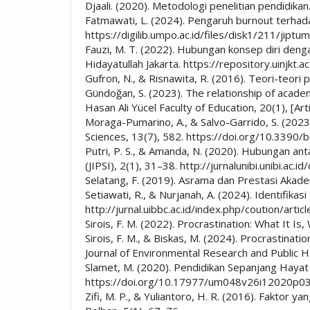
Djaali. (2020). Metodologi penelitian pendidikan
Fatmawati, L. (2024). Pengaruh burnout terhad
https://digilib.umpo.ac.id/files/disk1/211/jip
Fauzi, M. T. (2022). Hubungan konsep diri denga
Hidayatullah Jakarta. https://repository.ui
Gufron, N., & Risnawita, R. (2016). Teori-teori 
Gündoğan, S. (2023). The relationship of academ
Hasan Ali Yücel Faculty of Education, 20(1), [Ar
Moraga-Pumarino, A., & Salvo-Garrido, S. (2023)
Sciences, 13(7), 582. https://doi.org/10.3390
Putri, P. S., & Amanda, N. (2020). Hubungan an
(JIPSI), 2(1), 31–38. http://jurnalunibi.unibi.ac.
Selatang, F. (2019). Asrama dan Prestasi Akade
Setiawati, R., & Nurjanah, A. (2024). Identifika
http://jurnal.uibbc.ac.id/index.php/coution/arti
Sirois, F. M. (2022). Procrastination: What It 
Sirois, F. M., & Biskas, M. (2024). Procrastinati
Journal of Environmental Research and Public H
Slamet, M. (2020). Pendidikan Sepanjang Hayat 
https://doi.org/10.17977/um048v26i12020p0
Zifi, M. P., & Yuliantoro, H. R. (2016). Fakt