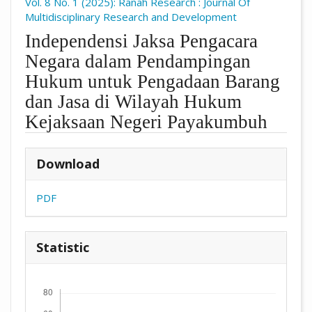
Vol. 8 No. 1 (2025): Ranah Research : Journal Of
Multidisciplinary Research and Development
Independensi Jaksa Pengacara
Negara dalam Pendampingan
Hukum untuk Pengadaan Barang
dan Jasa di Wilayah Hukum
Kejaksaan Negeri Payakumbuh
##plugins.themes.academic_pro.arti
Download
PDF
Statistic
Downloads