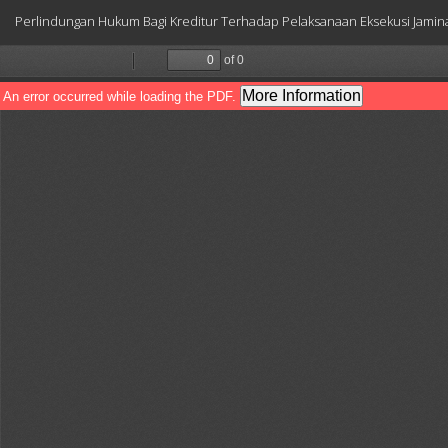
Return
Perlindungan Hukum Bagi Kreditur Terhadap Pelaksanaan Eksekusi Jamina
to
Article
Details