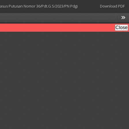
Download
 Kasus Putusan Nomor 36/Pdt.G.S/2023/PN Pdg)
Download PDF