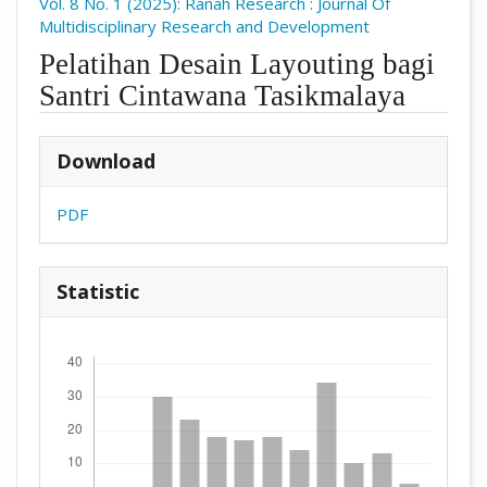
Vol. 8 No. 1 (2025): Ranah Research : Journal Of
Multidisciplinary Research and Development
Pelatihan Desain Layouting bagi
Santri Cintawana Tasikmalaya
##plugins.themes.academic_pro.arti
Download
PDF
Statistic
Downloads