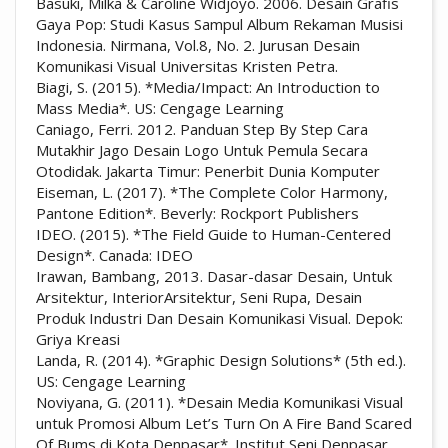
Basuki, Milka & Caroline Widjoyo. 2006. Desain Grafis
Gaya Pop: Studi Kasus Sampul Album Rekaman Musisi
Indonesia. Nirmana, Vol.8, No. 2. Jurusan Desain
Komunikasi Visual Universitas Kristen Petra.
Biagi, S. (2015). *Media/Impact: An Introduction to
Mass Media*. US: Cengage Learning
Caniago, Ferri. 2012. Panduan Step By Step Cara
Mutakhir Jago Desain Logo Untuk Pemula Secara
Otodidak. Jakarta Timur: Penerbit Dunia Komputer
Eiseman, L. (2017). *The Complete Color Harmony,
Pantone Edition*. Beverly: Rockport Publishers
IDEO. (2015). *The Field Guide to Human-Centered
Design*. Canada: IDEO
Irawan, Bambang, 2013. Dasar-dasar Desain, Untuk
Arsitektur, InteriorArsitektur, Seni Rupa, Desain
Produk Industri Dan Desain Komunikasi Visual. Depok:
Griya Kreasi
Landa, R. (2014). *Graphic Design Solutions* (5th ed.).
US: Cengage Learning
Noviyana, G. (2011). *Desain Media Komunikasi Visual
untuk Promosi Album Let’s Turn On A Fire Band Scared
Of Bums di Kota Denpasar*. Institut Seni Denpasar