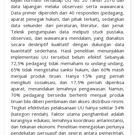
kajian normatif terhadap UU No. 20 Tahun 2016 dan
data lapangan melalui observasi serta wawancara.
Data primer diperoleh dari 40 responden (pedagang,
aparat penegak hukum, dan pihak terkait), sedangkan
data sekunder dari peraturan, literatur, dan jurnal.
Teknik pengumpulan data meliputi studi pustaka,
observasi, dan wawancara mendalam, yang dianalisis
secara deskriptif kualitatif dengan dukungan data
kuantitatif sederhana. Hasil penelitian menunjukkan
implementasi UU tersebut belum efektif. Sebanyak
72,5% pedagang tidak memahami isi undang-undang,
65% tidak mengetahui sanksi hukum, dan 60% masih
menjual produk tiruan. Hanya 15% yang pernah
mengikuti sosialisasi, dan 17,5% pernah diperiksa
aparat, menandakan lemahnya pengawasan. Namun,
70% pedagang bersedia berhenti menjual produk
tiruan bila diberi pembinaan dan akses distribusi resmi.
Tingkat efektivitas pelaksanaan UU hanya sekitar 34%
(kategori rendah). Faktor utama penghambat adalah
kurangnya edukasi, lemahnya koordinasi antarinstansi,
dan tekanan ekonomi. Penelitian menegaskan perlunya
pendekatan persuasif dan sinergi antara pemerintah,