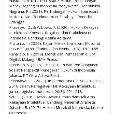
Nasution, A. R. (2021). Aspek Hukum Perlindungan
Merek Dagang di Indonesia. Yogyakarta: Deepublish.
Nugraha, R. (2021). Perlindungan Hukum Sparepart
Motor dalam Perekonomian. Surabaya: Penerbit
Erlangga.
Prasetyo, D., & Wibowo, F. (2020). Hukum Kekayaan
Intelektual: Konsep, Regulasi, dan Praktiknya di
Indonesia. Bandung: Refika Aditama.
Pratama, I. (2020). Kajian Merek Sparepart Motor di
Pasaran. Jurnal Ekonomi dan Bisnis, 11(3), 142–155.
Rahardjo, P. (2019). Merek dan Pemasaran di Era
Digital. Malang: UMM Press.
Rahardjo, S. (2019). Ilmu Hukum dan Pembangunan
Sosial: Perspektif Penegakan Hukum di Indonesia.
Jakarta: PT Citra Aditya Bakti.
Rahmawati, L. (2023). Implementasi UU No. 20 Tahun
2016 dalam Penegakan Hak Kekayaan Intelektual.
Jurnal Legislasi Indonesia, 20(3), 201–218.
Sari, T. (2018). Dasar-Dasar Desain dan Hak Atas
Kekayaan Intelektual. Bandung: Penerbit Alfabeta.
Suharto, B. (2017). Hukum Merek di Indonesia. Jakarta:
Gramedia.