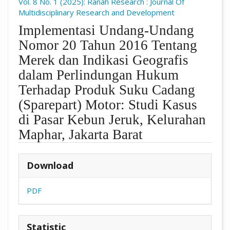
Vol. 8 No. 1 (2025): Ranah Research : Journal Of
Multidisciplinary Research and Development
Implementasi Undang-Undang
Nomor 20 Tahun 2016 Tentang
Merek dan Indikasi Geografis
dalam Perlindungan Hukum
Terhadap Produk Suku Cadang
(Sparepart) Motor: Studi Kasus
di Pasar Kebun Jeruk, Kelurahan
Maphar, Jakarta Barat
##plugins.themes.academic_pro.arti
Download
PDF
Statistic