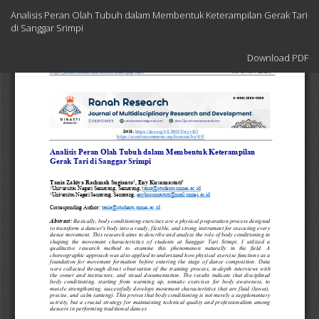
Return
Analisis Peran Olah Tubuh dalam Membentuk Keterampilan Gerak Tari
to
di Sanggar Srimpi
Article
Details
Download
Download PDF