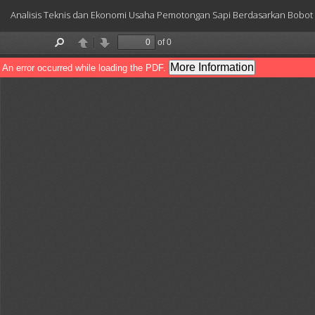
Return
Analisis Teknis dan Ekonomi Usaha Pemotongan Sapi Berdasarkan Bobot B
to
Article
Details