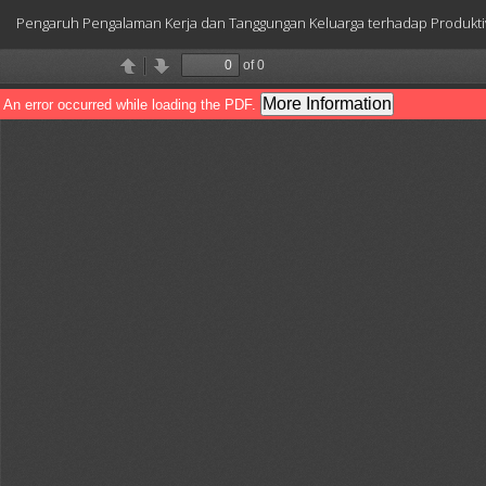
Return
Pengaruh Pengalaman Kerja dan Tanggungan Keluarga terhadap Produktivita
to
Article
Details