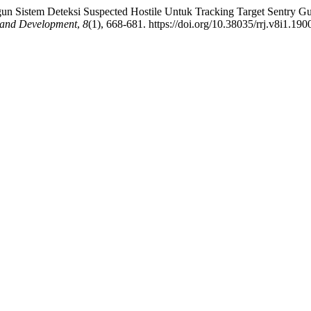
n Sistem Deteksi Suspected Hostile Untuk Tracking Target Sentry G
h and Development
,
8
(1), 668-681. https://doi.org/10.38035/rrj.v8i1.190